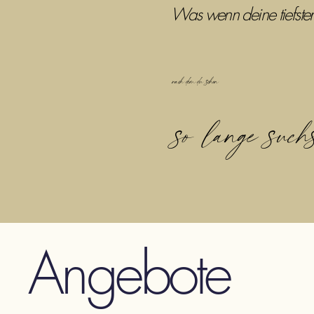
Was wenn deine tiefste
nach dem du schon
so lange suchs
Angebote