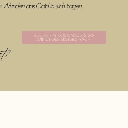
n Wunden das Gold in sich tragen,
BUCHE EIN KOSTENLOSES 20-
MINÜTIGES ERSTGESPRÄCH
t?